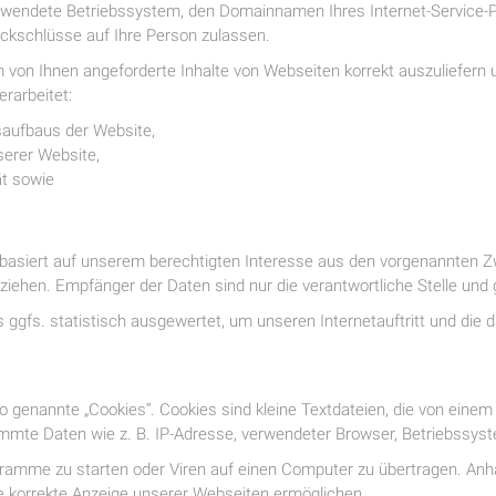
wendete Betriebssystem, den Domainnamen Ihres Internet-Service-Pro
ckschlüsse auf Ihre Person zulassen.
 von Ihnen angeforderte Inhalte von Webseiten korrekt auszuliefern u
rarbeitet:
saufbaus der Website,
serer Website,
ät sowie
basiert auf unserem berechtigten Interesse aus den vorgenannten 
iehen. Empfänger der Daten sind nur die verantwortliche Stelle und g
ggfs. statistisch ausgewertet, um unseren Internetauftritt und die 
 genannte „Cookies“. Cookies sind kleine Textdateien, die von einem
mmte Daten wie z. B. IP-Adresse, verwendeter Browser, Betriebssyst
amme zu starten oder Viren auf einen Computer zu übertragen. Anha
ie korrekte Anzeige unserer Webseiten ermöglichen.