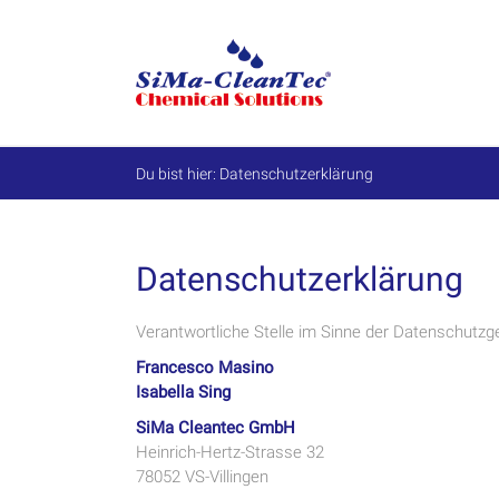
Skip
to
SiMa-
content
Cleantec
GmbH
Du bist hier:
Datenschutzerklärung
Spezialprodukte
für
Instandhaltung
und
Datenschutzerklärung
Werterhalt
Verantwortliche Stelle im Sinne der Datenschutz
Francesco Masino
Isabella Sing
SiMa Cleantec GmbH
Heinrich-Hertz-Strasse 32
78052 VS-Villingen