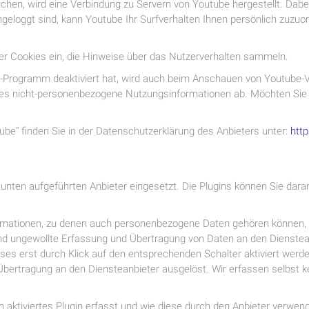
hen, wird eine Verbindung zu Servern von Youtube hergestellt. Dabei 
eloggt sind, kann Youtube Ihr Surfverhalten Ihnen persönlich zuzuord
ter Cookies ein, die Hinweise über das Nutzerverhalten sammeln.
-Programm deaktiviert hat, wird auch beim Anschauen von Youtube-V
es nicht-personenbezogene Nutzungsinformationen ab. Möchten Sie 
be“ finden Sie in der Datenschutzerklärung des Anbieters unter:
http
unten aufgeführten Anbieter eingesetzt. Die Plugins können Sie dar
rmationen, zu denen auch personenbezogene Daten gehören können, a
nd ungewollte Erfassung und Übertragung von Daten an den Dienstean
ses erst durch Klick auf den entsprechenden Schalter aktiviert werde
Übertragung an den Diensteanbieter ausgelöst. Wir erfassen selbst 
in aktiviertes Plugin erfasst und wie diese durch den Anbieter ver