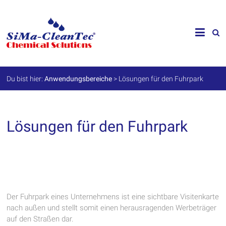
Skip
to
SiMa-
content
Cleantec
GmbH
Du bist hier:
Anwendungsbereiche
>
Lösungen für den Fuhrpark
Spezialprodukte
für
Instandhaltung
und
Lösungen für den Fuhrpark
Werterhalt
Der Fuhrpark eines Unternehmens ist eine sichtbare Visitenkarte
nach außen und stellt somit einen herausragenden Werbeträger
auf den Straßen dar.