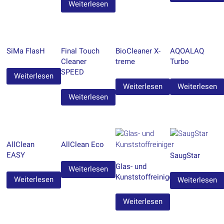
Weiterlesen
SiMa FlasH
Final Touch
BioCleaner X-
AQOALAQ
Cleaner
treme
Turbo
SPEED
Weiterlesen
Weiterlesen
Weiterlesen
Weiterlesen
AllClean
AllClean Eco
EASY
SaugStar
Glas- und
Weiterlesen
Kunststoffreiniger
Weiterlesen
Weiterlesen
Weiterlesen