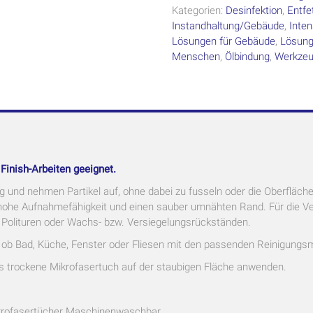
Kategorien:
Desinfektion
,
Entfe
Instandhaltung/Gebäude
,
Inten
Lösungen für Gebäude
,
Lösung
Menschen
,
Ölbindung
,
Werkzeu
 Finish-Arbeiten geeignet.
ig und nehmen Partikel auf, ohne dabei zu fusseln oder die Oberfläch
he Aufnahmefähigkeit und einen sauber umnähten Rand. Für die Vera
n Polituren oder Wachs- bzw. Versiegelungsrückständen.
 ob Bad, Küche, Fenster oder Fliesen mit den passenden Reinigungs
s trockene Mikrofasertuch auf der staubigen Fläche anwenden.
krofasertücher Maschinenwaschbar