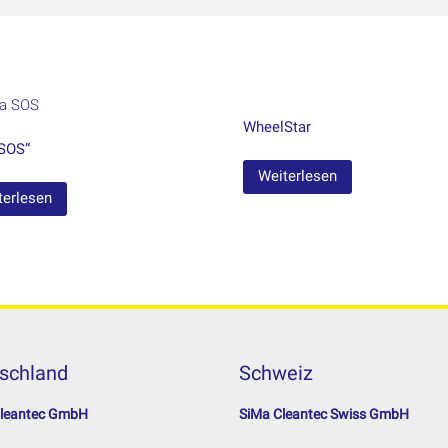
WheelStar
SOS“
Weiterlesen
terlesen
schland
Schweiz
Cleantec GmbH
SiMa Cleantec Swiss GmbH