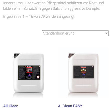
Innenraums. Hochwertige Pflegemittel schützen vor Rost und
bilden einen Schutzfilm gegen Salz und aggressive Dämpfe.
Ergebnisse 1 – 16 von 79 werden angezeigt
All Clean
AllClean EASY