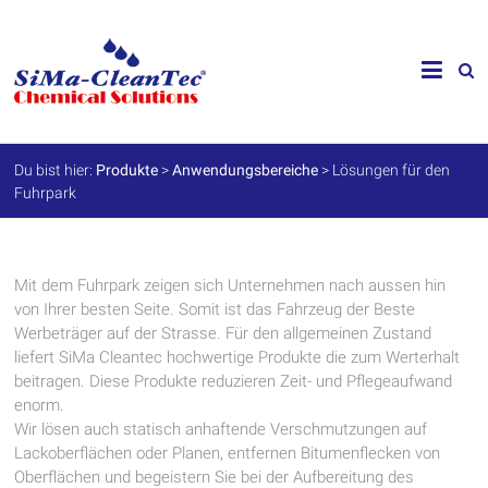
Skip
to
SiMa-
content
Cleantec
GmbH
Du bist hier:
Produkte
>
Anwendungsbereiche
>
Lösungen für den
Fuhrpark
Spezialprodukte
für
Instandhaltung
und
Werterhalt
Mit dem Fuhrpark zeigen sich Unternehmen nach aussen hin
von Ihrer besten Seite. Somit ist das Fahrzeug der Beste
Werbeträger auf der Strasse. Für den allgemeinen Zustand
liefert SiMa Cleantec hochwertige Produkte die zum Werterhalt
beitragen. Diese Produkte reduzieren Zeit- und Pflegeaufwand
enorm.
Wir lösen auch statisch anhaftende Verschmutzungen auf
Lackoberflächen oder Planen, entfernen Bitumenflecken von
Oberflächen und begeistern Sie bei der Aufbereitung des