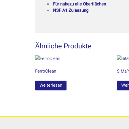
Für nahezu alle Oberﬂächen
NSF A1 Zulassung
Ähnliche Produkte
FerroClean
SiMa“
Weiterlesen
Wei