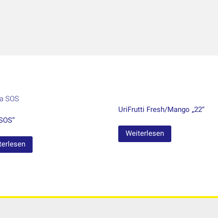
UriFrutti Fresh/Mango „22″
SOS“
Weiterlesen
terlesen