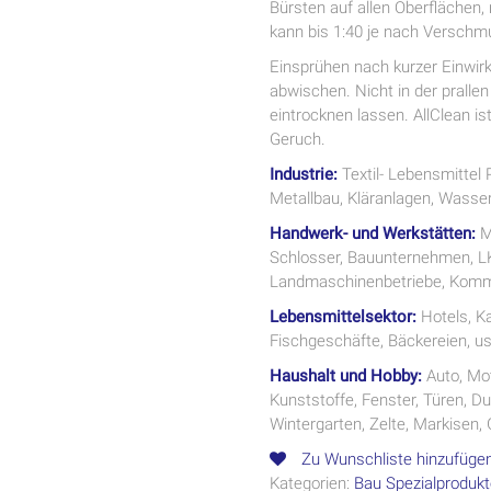
Bürsten auf allen Oberflächen
kann bis 1:40 je nach Verschm
Einsprühen nach kurzer Einwir
abwischen. Nicht in der pralle
eintrocknen lassen. AllClean is
Geruch.
Industrie:
Textil- Lebensmittel 
Metallbau, Kläranlagen, Wasse
Handwerk- und Werkstätten:
Ma
Schlosser, Bauunternehmen, LK
Landmaschinenbetriebe, Kommu
Lebensmittelsektor:
Hotels, K
Fischgeschäfte, Bäckereien, u
Haushalt und Hobby:
Auto, Mot
Kunststoffe, Fenster, Türen, 
Wintergarten, Zelte, Markisen, 
Zu Wunschliste hinzufüge
Kategorien:
Bau Spezialproduk