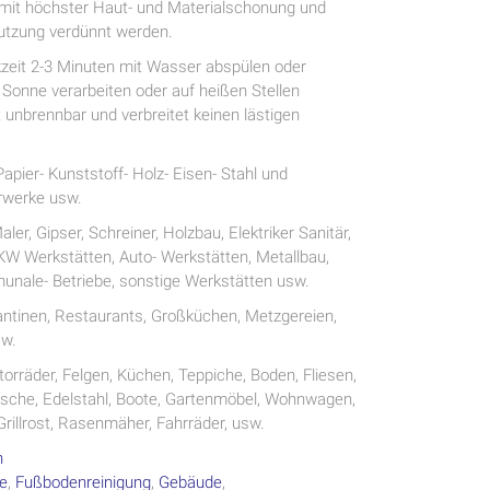
, mit höchster Haut- und Materialschonung und
utzung verdünnt werden.
kzeit 2-3 Minuten mit Wasser abspülen oder
n Sonne verarbeiten oder auf heißen Stellen
t unbrennbar und verbreitet keinen lästigen
Papier- Kunststoff- Holz- Eisen- Stahl und
rwerke usw.
ler, Gipser, Schreiner, Holzbau, Elektriker Sanitär,
W Werkstätten, Auto- Werkstätten, Metallbau,
nale- Betriebe, sonstige Werkstätten usw.
antinen, Restaurants, Großküchen, Metzgereien,
sw.
orräder, Felgen, Küchen, Teppiche, Boden, Fliesen,
Dusche, Edelstahl, Boote, Gartenmöbel, Wohnwagen,
Grillrost, Rasenmäher, Fahrräder, usw.
n
te
,
Fußbodenreinigung
,
Gebäude
,