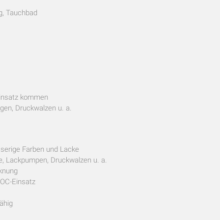
g, Tauchbad
Einsatz kommen
gen, Druckwalzen u. a.
sserige Farben und Lacke
e, Lackpumpen, Druckwalzen u. a.
cknung
VOC-Einsatz
ähig