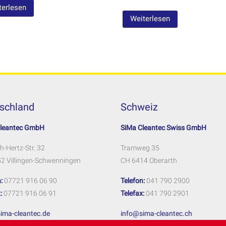
terlesen
Weiterlesen
schland
Schweiz
Cleantec GmbH
SiMa Cleantec Swiss GmbH
h-Hertz-Str. 32
Tramweg 35
2 Villingen-Schwenningen
CH 6414 Oberarth
:
07721 916 06 90
Telefon:
041 790 2900
:
07721 916 06 91
Telefax:
041 790 2901
ima-cleantec.de
info@sima-cleantec.ch