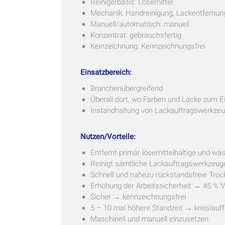
Reinigerbasis: Lösemittel
Mechanik: Handreinigung, Lackentfernun
Manuell/automatisch: manuell
Konzentrat: gebrauchsfertig
Keinzeichnung: Kennzeichnungsfrei
Einsatzbereich:
Branchenübergreifend
Überall dort, wo Farben und Lacke zum 
Instandhaltung von Lackauftragswerkzeu
Nutzen/Vorteile:
Entfernt primär lösemittelhaltige und wä
Reinigt sämtliche Lackauftragswerkzeug
Schnell und nahezu rückstandsfreie Tro
Erhöhung der Arbeitssicherheit → 45 % 
Sicher → kennzeichnungsfrei
5 – 10 mal höhere Standzeit → kreislauff
Maschinell und manuell einzusetzen