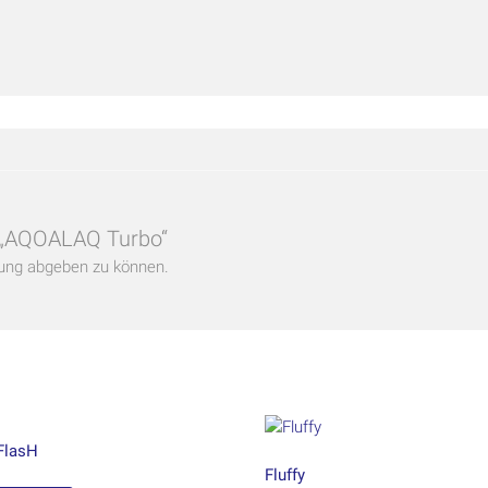
r „AQOALAQ Turbo“
ung abgeben zu können.
FlasH
Fluffy