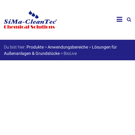
Skip
to
SiMa-
content
Cleantec
GmbH
Du bist hier:
Produkte
>
Anwendungsbereiche
>
Lösungen für
Außenanlagen & Grundstücke
>
BioLive
Spezialprodukte
für
Instandhaltung
und
Werterhalt