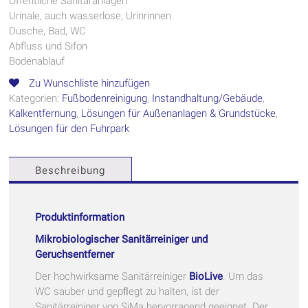
Öffentliche Sanitäranlagen
Urinale, auch wasserlose, Urinrinnen
Dusche, Bad, WC
Abfluss und Sifon
Bodenablauf
Zu Wunschliste hinzufügen
Kategorien:
Fußbodenreinigung
,
Instandhaltung/Gebäude
,
Kalkentfernung
,
Lösungen für Außenanlagen & Grundstücke
,
Lösungen für den Fuhrpark
Beschreibung
Produktinformation
Mikrobiologischer Sanitärreiniger und
Geruchsentferner
Der hochwirksame Sanitärreiniger
BioLive
. Um das
WC sauber und gepﬂegt zu halten, ist der
Sanitärreiniger von SiMa hervorragend geeignet. Der