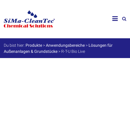
Skip
to
SiMa-
content
Cleantec
GmbH
Du bist hier:
Produkte
>
Anwendungsbereiche
>
Lösungen für
Außenanlagen & Grundstücke
>
R-T-U Bio Live
Spezialprodukte
für
Instandhaltung
und
Werterhalt