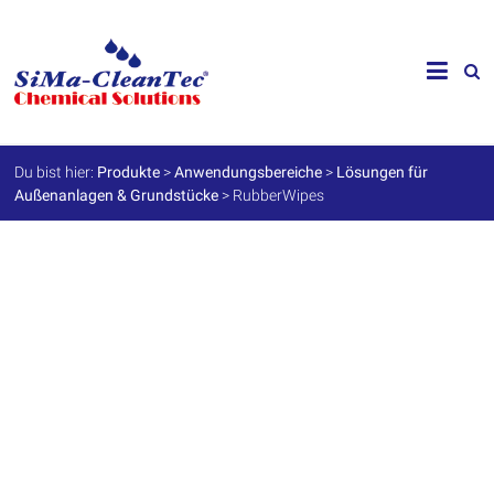
Skip
to
SiMa-
content
Cleantec
GmbH
Du bist hier:
Produkte
>
Anwendungsbereiche
>
Lösungen für
Außenanlagen & Grundstücke
>
RubberWipes
Spezialprodukte
für
Instandhaltung
und
Werterhalt