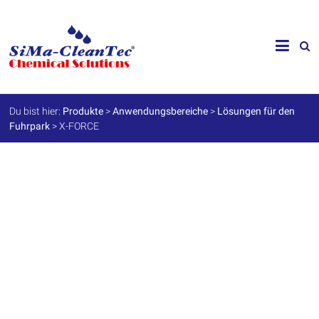
Skip
to
SiMa-
content
Cleantec
GmbH
Du bist hier:
Produkte
>
Anwendungsbereiche
>
Lösungen für den
Fuhrpark
>
X-FORCE
Spezialprodukte
für
Instandhaltung
und
Werterhalt