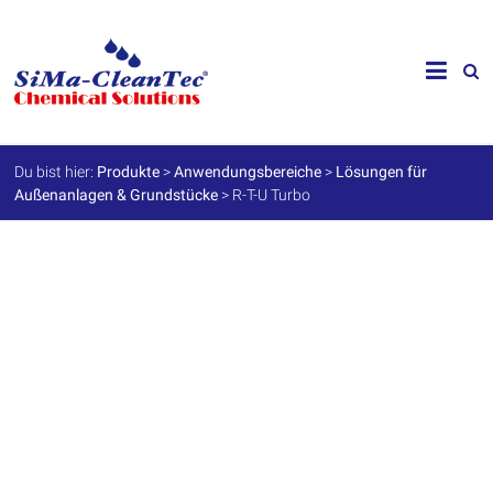
Skip
to
SiMa-
content
Cleantec
GmbH
Du bist hier:
Produkte
>
Anwendungsbereiche
>
Lösungen für
Außenanlagen & Grundstücke
>
R-T-U Turbo
Spezialprodukte
für
Instandhaltung
und
Werterhalt