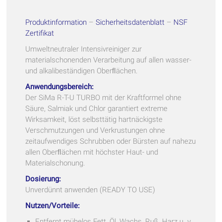
Produktinformation
–
Sicherheitsdatenblatt
–
NSF
Zertifikat
Umweltneutraler Intensivreiniger zur
materialschonenden Verarbeitung auf allen wasser-
und alkalibeständigen Oberﬂächen.
Anwendungsbereich:
Der SiMa R-T-U TURBO mit der Kraftformel ohne
Säure, Salmiak und Chlor garantiert extreme
Wirksamkeit, löst selbsttätig hartnäckigste
Verschmutzungen und Verkrustungen ohne
zeitaufwendiges Schrubben oder Bürsten auf nahezu
allen Oberﬂächen mit höchster Haut- und
Materialschonung.
Dosierung:
Unverdünnt anwenden (READY TO USE)
Nutzen/Vorteile:
Entfernt mühelos Fett, Öl, Wachs, Ruß, Harz u. v.