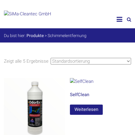
Skip
to
SiMa-
content
Cleantec
Du bist hier:
Produkte
>
Schimmelentfernung
GmbH
Spezialprodukte
für
Zeigt alle 5 Ergebnisse
Instandhaltung
und
Werterhalt
SelfClean
Weiterlesen