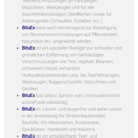
Teerverschmutzungen an Fahrzeugen,
Maschinen, Werkzeugen und für alle
lösemittelbeständigen Oberﬂächen sowie für
Arbeitsgeräte (Schaufeln, Schieber etc.).
BituEx
kann auch hervorragend zur Beseitigung
von Bitumenverschmutzungen auf Pﬂasterstein,
Naturstein etc. angewandt werden.
BituEx
ist ein spezieller Reiniger zur schnellen und
gründlichen Entfernung von hartnäckigen
Verschmutzungen wie Teer, Asphalt, Bitumen,
schwerem Heizöl, verharzten
Hydraulikölrückständen usw. bei Teerfahrzeugen,
Werkzeugen, Baggerschaufeln, Maschinen und
Geräten.
BituEx
löst selbst Spritzer von Unterbodenschutz
schnell und vollständig.
BituEx
ist säuren- und laugenfrei und daher sicher
in der Anwendung für Straßenbaubetriebe,
Bauhöfe, Kfz-Werkstätten, Busbetriebe,
Speditionen, Handwerk und Industrie.
BituEx
ist ein emulgierbarer Teer- und