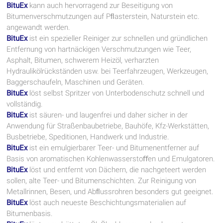
BituEx
kann auch hervorragend zur Beseitigung von
Bitumenverschmutzungen auf Pﬂasterstein, Naturstein etc.
angewandt werden.
BituEx
ist ein spezieller Reiniger zur schnellen und gründlichen
Entfernung von hartnäckigen Verschmutzungen wie Teer,
Asphalt, Bitumen, schwerem Heizöl, verharzten
Hydraulikölrückständen usw. bei Teerfahrzeugen, Werkzeugen,
Baggerschaufeln, Maschinen und Geräten.
BituEx
löst selbst Spritzer von Unterbodenschutz schnell und
vollständig.
BituEx
ist säuren- und laugenfrei und daher sicher in der
Anwendung für Straßenbaubetriebe, Bauhöfe, Kfz-Werkstätten,
Busbetriebe, Speditionen, Handwerk und Industrie.
BituEx
ist ein emulgierbarer Teer- und Bitumenentferner auf
Basis von aromatischen Kohlenwasserstoﬀen und Emulgatoren.
BituEx
löst und entfernt von Dächern, die nachgeteert werden
sollen, alte Teer- und Bitumenschichten. Zur Reinigung von
Metallrinnen, Besen, und Abﬂussrohren besonders gut geeignet.
BituEx
löst auch neueste Beschichtungsmaterialien auf
Bitumenbasis.