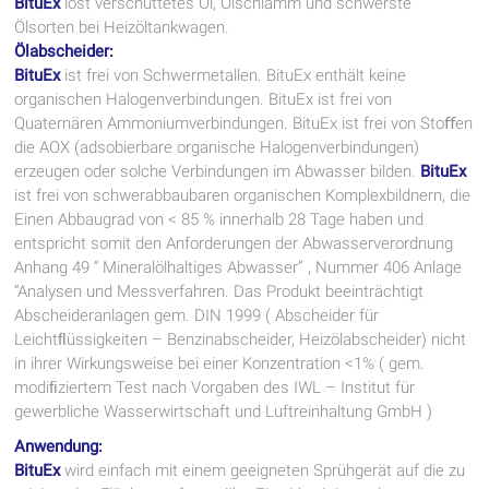
BituEx
löst verschüttetes Öl, Ölschlamm und schwerste
Ölsorten bei Heizöltankwagen.
Ölabscheider:
BituEx
ist frei von Schwermetallen. BituEx enthält keine
organischen Halogenverbindungen. BituEx ist frei von
Quaternären Ammoniumverbindungen. BituEx ist frei von Stoﬀen
die AOX (adsobierbare organische Halogenverbindungen)
erzeugen oder solche Verbindungen im Abwasser bilden.
BituEx
ist frei von schwerabbaubaren organischen Komplexbildnern, die
Einen Abbaugrad von < 85 % innerhalb 28 Tage haben und
entspricht somit den Anforderungen der Abwasserverordnung
Anhang 49 “ Mineralölhaltiges Abwasser” , Nummer 406 Anlage
“Analysen und Messverfahren. Das Produkt beeinträchtigt
Abscheideranlagen gem. DIN 1999 ( Abscheider für
Leichtﬂüssigkeiten – Benzinabscheider, Heizölabscheider) nicht
in ihrer Wirkungsweise bei einer Konzentration <1% ( gem.
modiﬁziertem Test nach Vorgaben des IWL – Institut für
gewerbliche Wasserwirtschaft und Luftreinhaltung GmbH )
Anwendung:
BituEx
wird einfach mit einem geeigneten Sprühgerät auf die zu