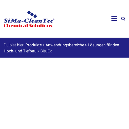
Skip
to
SiMa-
content
Cleantec
GmbH
Du bist hier:
Produkte
>
Anwendungsbereiche
>
Lösungen für den
Hoch- und Tiefbau
>
BituEx
Spezialprodukte
für
Instandhaltung
und
Werterhalt