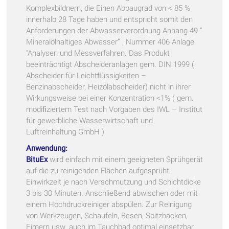
Komplexbildnern, die Einen Abbaugrad von < 85 %
innerhalb 28 Tage haben und entspricht somit den
Anforderungen der Abwasserverordnung Anhang 49 “
Mineralölhaltiges Abwasser” , Nummer 406 Anlage
“Analysen und Messverfahren. Das Produkt
beeinträchtigt Abscheideranlagen gem. DIN 1999 (
Abscheider für Leichtﬂüssigkeiten –
Benzinabscheider, Heizölabscheider) nicht in ihrer
Wirkungsweise bei einer Konzentration <1% ( gem.
modiﬁziertem Test nach Vorgaben des IWL – Institut
für gewerbliche Wasserwirtschaft und
Luftreinhaltung GmbH )
Anwendung:
BituEx
wird einfach mit einem geeigneten Sprühgerät
auf die zu reinigenden Flächen aufgesprüht.
Einwirkzeit je nach Verschmutzung und Schichtdicke
3 bis 30 Minuten. Anschließend abwischen oder mit
einem Hochdruckreiniger abspülen. Zur Reinigung
von Werkzeugen, Schaufeln, Besen, Spitzhacken,
Eimern usw. auch im Tauchbad optimal einsetzbar.