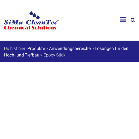
Skip
to
SiMa-
content
Cleantec
GmbH
Du bist hier:
Produkte
>
Anwendungsbereiche
>
Lösungen für den
Hoch- und Tiefbau
>
Epoxy Stick
Spezialprodukte
für
Instandhaltung
und
Werterhalt