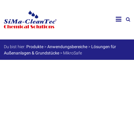
Skip
to
SiMa-
content
Cleantec
GmbH
Du bist hier:
Produkte
>
Anwendungsbereiche
>
Lösungen für
Außenanlagen & Grundstücke
>
MikroSafe
Spezialprodukte
für
Instandhaltung
und
Werterhalt