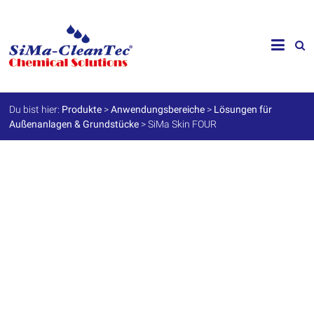
Skip
to
SiMa-
content
Cleantec
GmbH
Du bist hier:
Produkte
>
Anwendungsbereiche
>
Lösungen für
Außenanlagen & Grundstücke
>
SiMa Skin FOUR
Spezialprodukte
für
Instandhaltung
und
Werterhalt