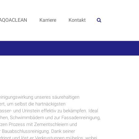
AQOACLEAN
Karriere
Kontakt
Reinigungswirkung unseres säurehaltigen
iert, um selbst die hartnäckigsten
ser- und Urinstein effektiv zu bekämpfen. Ideal
eichen, Schwimmbädern und zur Fassadenreinigung,
rzen Prozess mit Zementschleiern und
 Bauabschlussreinigung. Dank seiner
dringt und löst er Verkrustungen mühelos, wobei