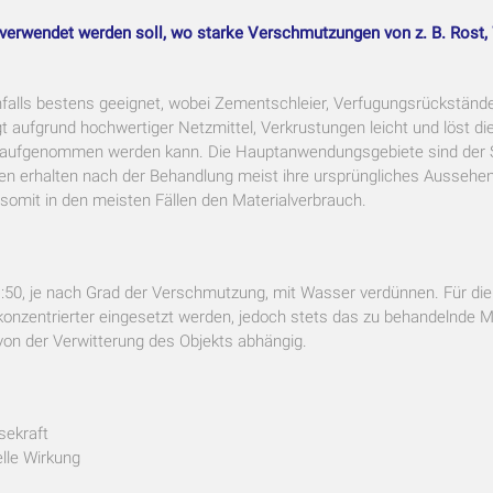
rt verwendet werden soll, wo starke Verschmutzungen von z. B. Rost,
nfalls bestens geeignet, wobei Zementschleier, Verfugungsrückstände
 aufgrund hochwertiger Netzmittel, Verkrustungen leicht und löst die
ht aufgenommen werden kann. Die Hauptanwendungsgebiete sind der 
n erhalten nach der Behandlung meist ihre ursprüngliches Aussehen w
somit in den meisten Fällen den Materialverbrauch.
1:50, je nach Grad der Verschmutzung, mit Wasser verdünnen. Für die
onzentrierter eingesetzt werden, jedoch stets das zu behandelnde Mate
von der Verwitterung des Objekts abhängig.
sekraft
lle Wirkung