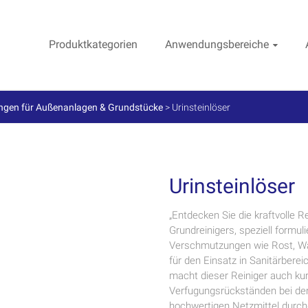
Produktkategorien
Anwendungsbereiche
ngen für Außenanlagen & Grundstücke
>
Urinsteinlöser
Urinsteinlöser
„Entdecken Sie die kraftvolle 
Grundreinigers, speziell formul
Verschmutzungen wie Rost, Was
für den Einsatz in Sanitärber
macht dieser Reiniger auch ku
Verfugungsrückständen bei der
hochwertigen Netzmittel durch