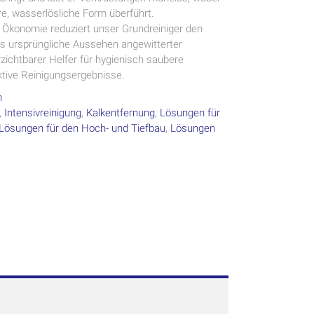
re, wasserlösliche Form überführt.
 Ökonomie reduziert unser Grundreiniger den
as ursprüngliche Aussehen angewitterter
zichtbarer Helfer für hygienisch saubere
ktive Reinigungsergebnisse.
n
,
Intensivreinigung
,
Kalkentfernung
,
Lösungen für
Lösungen für den Hoch- und Tiefbau
,
Lösungen