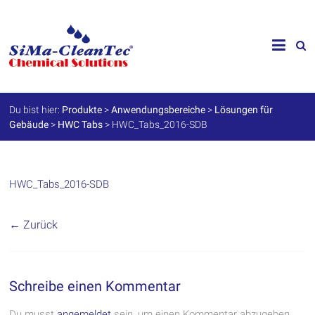
Skip
to
SiMa-
content
Cleantec
GmbH
Du bist hier:
Produkte
>
Anwendungsbereiche
>
Lösungen für
Gebäude
>
HWC Tabs
>
HWC_Tabs_2016-SDB
Spezialprodukte
für
Instandhaltung
und
Werterhalt
HWC_Tabs_2016-SDB
← Zurück
Schreibe einen Kommentar
Du musst
angemeldet
sein, um einen Kommentar abzugeben.