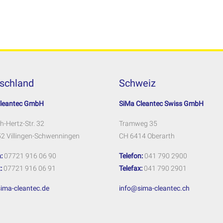
schland
Schweiz
Cleantec GmbH
SiMa Cleantec Swiss GmbH
h-Hertz-Str. 32
Tramweg 35
2 Villingen-Schwenningen
CH 6414 Oberarth
:
07721 916 06 90
Telefon:
041 790 2900
:
07721 916 06 91
Telefax:
041 790 2901
ima-cleantec.de
info@sima-cleantec.ch