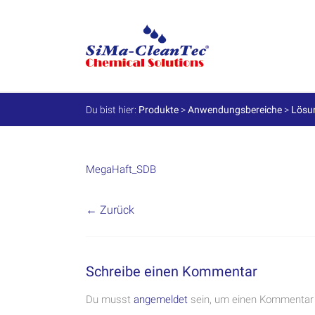
Skip
to
SiMa-
content
Cleantec
GmbH
Du bist hier:
Produkte
>
Anwendungsbereiche
>
Lösu
Spezialprodukte
für
Instandhaltung
und
MegaHaft_SDB
Werterhalt
← Zurück
Schreibe einen Kommentar
Du musst
angemeldet
sein, um einen Kommentar