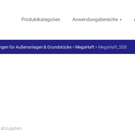
Produktkategorien
Anwendungsbereiche
ngen für Außenanlagen & Grundstücke
>
MegaHaft
>
MegaHaft_SDB
 abzugeben.