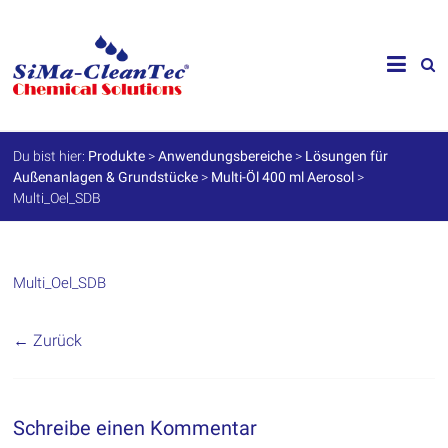
Skip
to
SiMa-
content
Cleantec
GmbH
Du bist hier:
Produkte
>
Anwendungsbereiche
>
Lösungen für
Außenanlagen & Grundstücke
>
Multi-Öl 400 ml Aerosol
>
Spezialprodukte
Multi_Oel_SDB
für
Instandhaltung
und
Werterhalt
Multi_Oel_SDB
← Zurück
Schreibe einen Kommentar