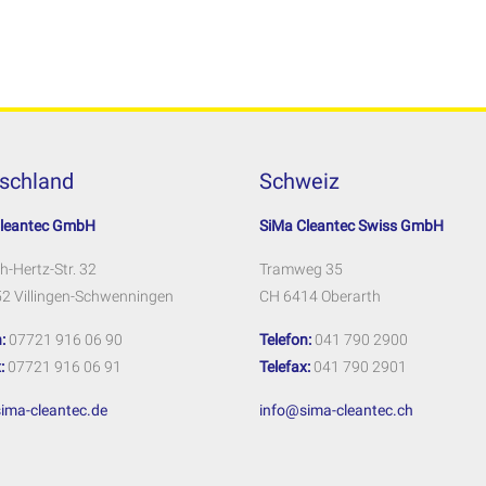
schland
Schweiz
Cleantec GmbH
SiMa Cleantec Swiss GmbH
h-Hertz-Str. 32
Tramweg 35
2 Villingen-Schwenningen
CH 6414 Oberarth
:
07721 916 06 90
Telefon:
041 790 2900
:
07721 916 06 91
Telefax:
041 790 2901
ima-cleantec.de
info@sima-cleantec.ch