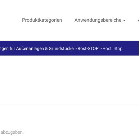
Produktkategorien
Anwendungsbereiche
ngen für Außenanlagen & Grundstücke
>
Rost-STOP
>
Rost_Stop
 abzugeben.