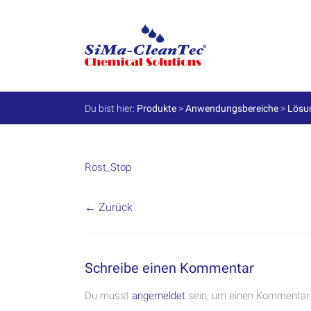
Skip
to
SiMa-
content
Cleantec
GmbH
Du bist hier:
Produkte
>
Anwendungsbereiche
>
Lösu
Spezialprodukte
für
Instandhaltung
und
Rost_Stop
Werterhalt
← Zurück
Schreibe einen Kommentar
Du musst
angemeldet
sein, um einen Kommentar