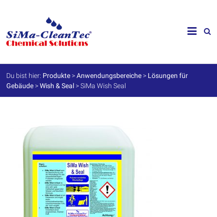
Skip
to
SiMa-
content
Cleantec
GmbH
Du bist hier:
Produkte
>
Anwendungsbereiche
>
Lösungen für
Gebäude
>
Wish & Seal
>
SiMa Wish Seal
Spezialprodukte
für
Instandhaltung
und
Werterhalt