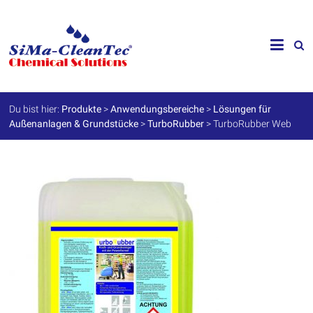
Skip
to
SiMa-
content
Cleantec
GmbH
Du bist hier:
Produkte
>
Anwendungsbereiche
>
Lösungen für
Außenanlagen & Grundstücke
>
TurboRubber
>
TurboRubber Web
Spezialprodukte
für
Instandhaltung
und
Werterhalt