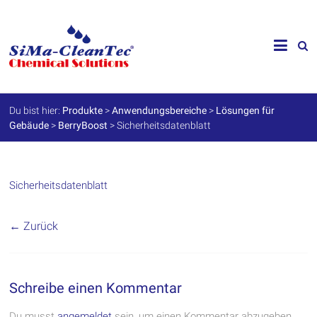
Skip
to
SiMa-
content
Cleantec
GmbH
Du bist hier:
Produkte
>
Anwendungsbereiche
>
Lösungen für
Gebäude
>
BerryBoost
>
Sicherheitsdatenblatt
Spezialprodukte
für
Instandhaltung
und
Werterhalt
Sicherheitsdatenblatt
← Zurück
Schreibe einen Kommentar
Du musst
angemeldet
sein, um einen Kommentar abzugeben.