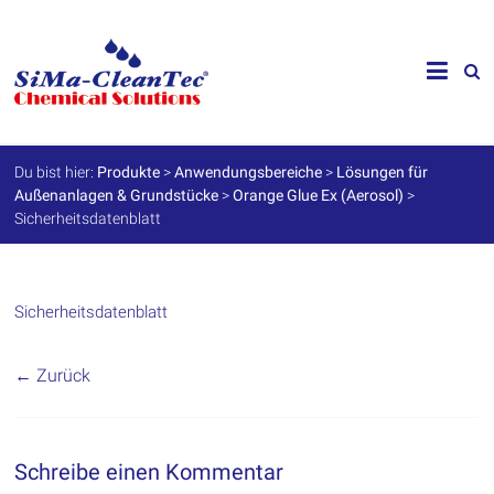
Skip
to
SiMa-
content
Cleantec
GmbH
Du bist hier:
Produkte
>
Anwendungsbereiche
>
Lösungen für
Außenanlagen & Grundstücke
>
Orange Glue Ex (Aerosol)
>
Spezialprodukte
Sicherheitsdatenblatt
für
Instandhaltung
und
Werterhalt
Sicherheitsdatenblatt
← Zurück
Schreibe einen Kommentar