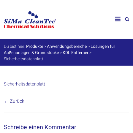
Skip
to
SiMa-
content
Cleantec
GmbH
Du bist hier:
Produkte
>
Anwendungsbereiche
>
Lösungen für
Außenanlagen & Grundstücke
>
KDL Entferner
>
Spezialprodukte
Sicherheitsdatenblatt
für
Instandhaltung
und
Werterhalt
Sicherheitsdatenblatt
← Zurück
Schreibe einen Kommentar