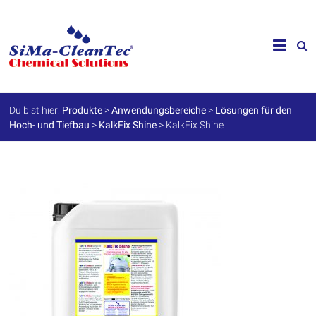
Skip
to
SiMa-
content
Cleantec
GmbH
Du bist hier:
Produkte
>
Anwendungsbereiche
>
Lösungen für den
Hoch- und Tiefbau
>
KalkFix Shine
>
KalkFix Shine
Spezialprodukte
für
Instandhaltung
und
Werterhalt