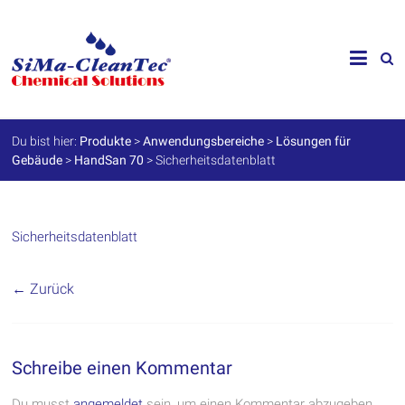
Skip
to
SiMa-
content
Cleantec
GmbH
Du bist hier:
Produkte
>
Anwendungsbereiche
>
Lösungen für
Gebäude
>
HandSan 70
>
Sicherheitsdatenblatt
Spezialprodukte
für
Instandhaltung
und
Werterhalt
Sicherheitsdatenblatt
← Zurück
Schreibe einen Kommentar
Du musst
angemeldet
sein, um einen Kommentar abzugeben.