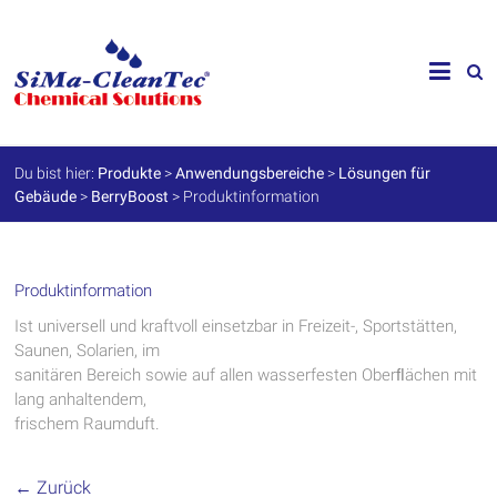
Skip
to
SiMa-
content
Cleantec
GmbH
Du bist hier:
Produkte
>
Anwendungsbereiche
>
Lösungen für
Gebäude
>
BerryBoost
>
Produktinformation
Spezialprodukte
für
Instandhaltung
und
Werterhalt
Produktinformation
Ist universell und kraftvoll einsetzbar in Freizeit-, Sportstätten,
Saunen, Solarien, im
sanitären Bereich sowie auf allen wasserfesten Oberﬂächen mit
lang anhaltendem,
frischem Raumduft.
← Zurück