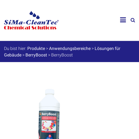
Skip
to
SiMa-
content
Cleantec
GmbH
Du bist hier:
Produkte
>
Anwendungsbereiche
>
Lösungen für
Gebäude
>
BerryBoost
>
BerryBoost
Spezialprodukte
für
Instandhaltung
und
Werterhalt