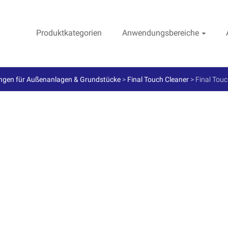
Produktkategorien
Anwendungsbereiche
ngen für Außenanlagen & Grundstücke
>
Final Touch Cleaner
>
Final Touc