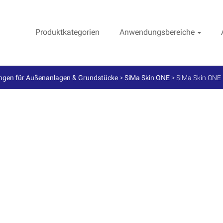
Produktkategorien
Anwendungsbereiche
ngen für Außenanlagen & Grundstücke
>
SiMa Skin ONE
>
SiMa Skin ONE