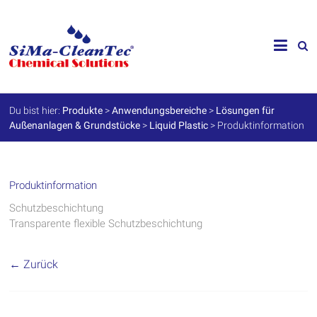
Skip
to
SiMa-
content
Cleantec
GmbH
Du bist hier:
Produkte
>
Anwendungsbereiche
>
Lösungen für
Außenanlagen & Grundstücke
>
Liquid Plastic
>
Produktinformation
Spezialprodukte
für
Instandhaltung
und
Werterhalt
Produktinformation
Schutzbeschichtung
Transparente flexible Schutzbeschichtung
← Zurück