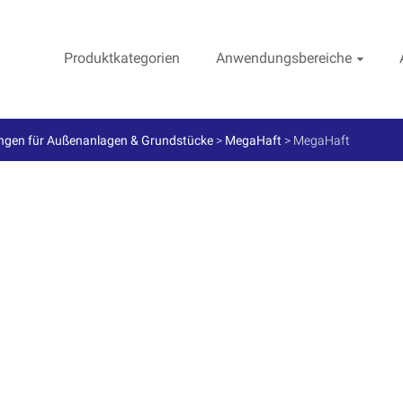
Produktkategorien
Anwendungsbereiche
ngen für Außenanlagen & Grundstücke
>
MegaHaft
>
MegaHaft