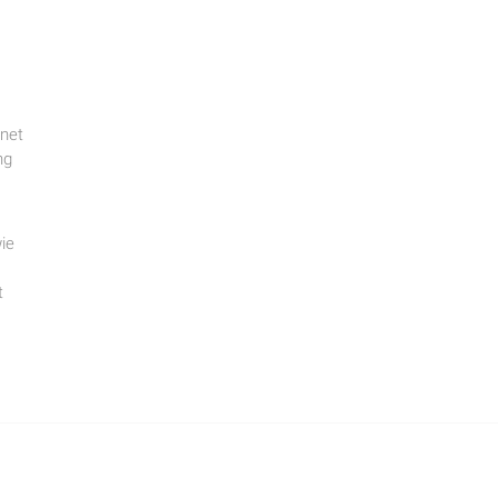
gnet
ng
ie
t