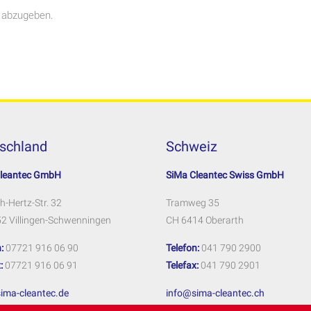
 abzugeben.
schland
Schweiz
Cleantec GmbH
SiMa Cleantec Swiss GmbH
h-Hertz-Str. 32
Tramweg 35
2 Villingen-Schwenningen
CH 6414 Oberarth
:
07721 916 06 90
Telefon:
041 790 2900
:
07721 916 06 91
Telefax:
041 790 2901
ima-cleantec.de
info@sima-cleantec.ch