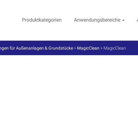
Produktkategorien
Anwendungsbereiche
ngen für Außenanlagen & Grundstücke
>
MagicClean
>
MagicClean