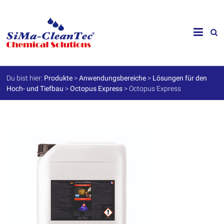
Skip
to
SiMa-
content
Cleantec
GmbH
Du bist hier:
Produkte
>
Anwendungsbereiche
>
Lösungen für den
Hoch- und Tiefbau
>
Octopus Express
>
Octopus Express
Spezialprodukte
für
Instandhaltung
und
Werterhalt