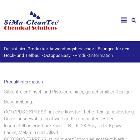
Skip
to
SiMa-
content
Cleantec
GmbH
Du bist hier:
Produkte
>
Anwendungsbereiche
>
Lösungen für den
Hoch- und Tiefbau
>
Octopus Easy
>
Produktinformation
Spezialprodukte
für
Instandhaltung
und
Werterhalt
Produktinformation
Silikonfreier Pinsel- und Pistolenreiniger, geruchsmilder Reiniger
Beschreibung:
OCTOPUS EXPRESS hat eine konstant hohe Reinigungsleistung.
Durch ausgewählte hochwertige Komponenten löst er
lösemittelbasierte Lacke wie z. B. 1K, 2K Acryl oder Epoxy-
Lacke, Melamin und Alkyd.
OCTOPUS EXPRESS ist nicht entzündlich es entsteht hierfür