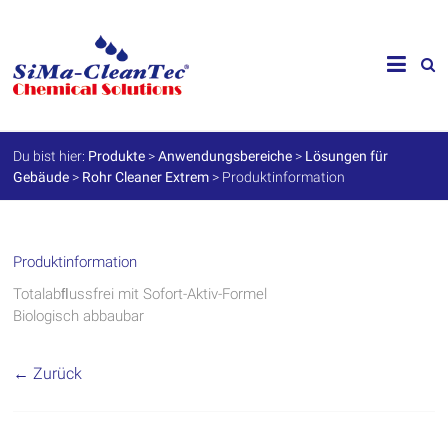
Skip
to
SiMa-
content
Cleantec
GmbH
Du bist hier:
Produkte
>
Anwendungsbereiche
>
Lösungen für
Gebäude
>
Rohr Cleaner Extrem
>
Produktinformation
Spezialprodukte
für
Instandhaltung
und
Werterhalt
Produktinformation
Totalabﬂussfrei mit Sofort-Aktiv-Formel
Biologisch abbaubar
← Zurück