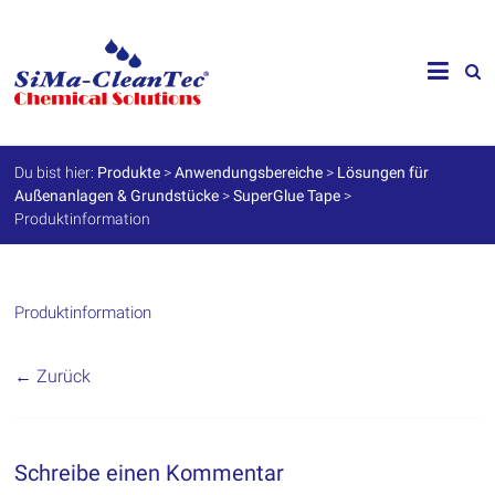
Skip
to
SiMa-
content
Cleantec
GmbH
Du bist hier:
Produkte
>
Anwendungsbereiche
>
Lösungen für
Außenanlagen & Grundstücke
>
SuperGlue Tape
>
Spezialprodukte
Produktinformation
für
Instandhaltung
und
Werterhalt
Produktinformation
← Zurück
Schreibe einen Kommentar