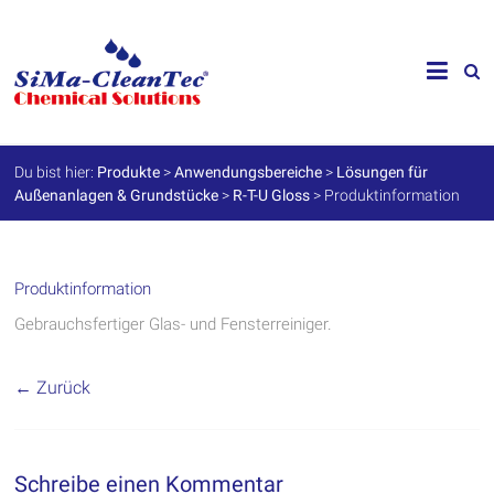
Skip
to
SiMa-
content
Cleantec
GmbH
Du bist hier:
Produkte
>
Anwendungsbereiche
>
Lösungen für
Außenanlagen & Grundstücke
>
R-T-U Gloss
>
Produktinformation
Spezialprodukte
für
Instandhaltung
und
Werterhalt
Produktinformation
Gebrauchsfertiger Glas- und Fensterreiniger.
← Zurück
Schreibe einen Kommentar