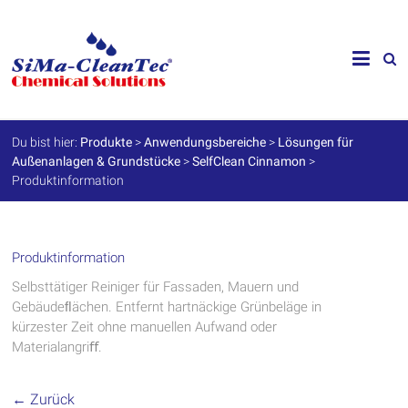
Skip
to
SiMa-
content
Cleantec
GmbH
Du bist hier:
Produkte
>
Anwendungsbereiche
>
Lösungen für
Außenanlagen & Grundstücke
>
SelfClean Cinnamon
>
Spezialprodukte
Produktinformation
für
Instandhaltung
und
Werterhalt
Produktinformation
Selbsttätiger Reiniger für Fassaden, Mauern und
Gebäudeﬂächen. Entfernt hartnäckige Grünbeläge in
kürzester Zeit ohne manuellen Aufwand oder
Materialangriﬀ.
← Zurück