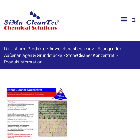
Skip
to
SiMa-
content
Cleantec
GmbH
Du bist hier:
Produkte
>
Anwendungsbereiche
>
Lösungen für
Außenanlagen & Grundstücke
>
StoneCleaner Konzentrat
>
Spezialprodukte
Produktinfomration
für
Instandhaltung
und
Werterhalt