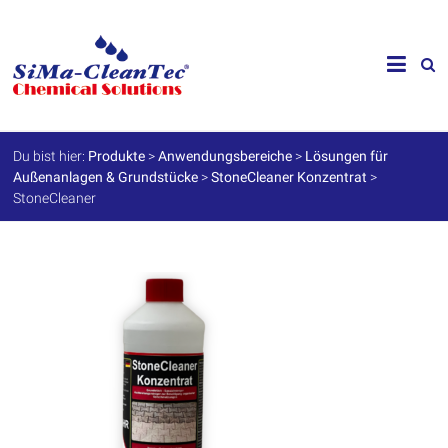
Skip
to
SiMa-
content
Cleantec
GmbH
Du bist hier:
Produkte
>
Anwendungsbereiche
>
Lösungen für
Außenanlagen & Grundstücke
>
StoneCleaner Konzentrat
>
Spezialprodukte
StoneCleaner
für
Instandhaltung
und
Werterhalt