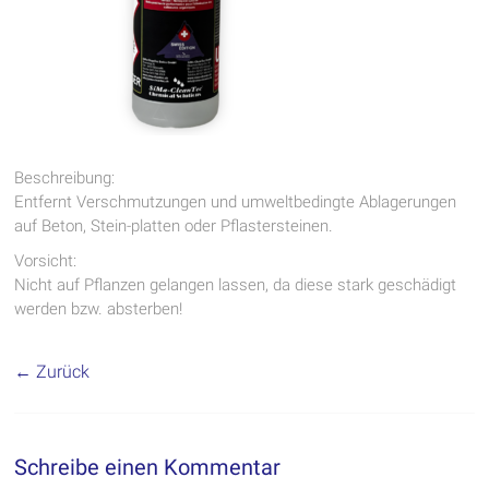
Beschreibung:
Entfernt Verschmutzungen und umweltbedingte Ablagerungen
auf Beton, Stein-platten oder Pflastersteinen.
Vorsicht:
Nicht auf Pflanzen gelangen lassen, da diese stark geschädigt
werden bzw. absterben!
← Zurück
Schreibe einen Kommentar