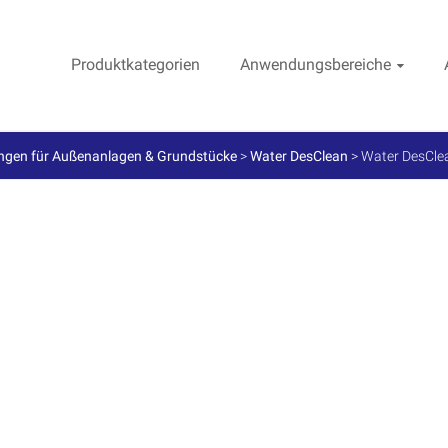
Produktkategorien
Anwendungsbereiche
ngen für Außenanlagen & Grundstücke
>
Water DesClean
>
Water DesCle