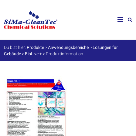
Skip
to
SiMa-
content
Cleantec
GmbH
Du bist hier:
Produkte
>
Anwendungsbereiche
>
Lösungen für
Gebäude
>
BioLive +
>
Produktinformation
Spezialprodukte
für
Instandhaltung
und
Werterhalt