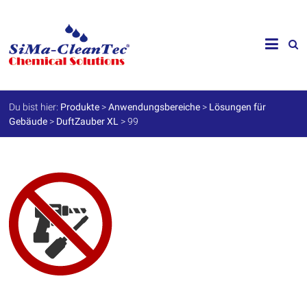
Skip
to
SiMa-
content
Cleantec
GmbH
Du bist hier:
Produkte
>
Anwendungsbereiche
>
Lösungen für
Gebäude
>
DuftZauber XL
>
99
Spezialprodukte
für
Instandhaltung
und
Werterhalt