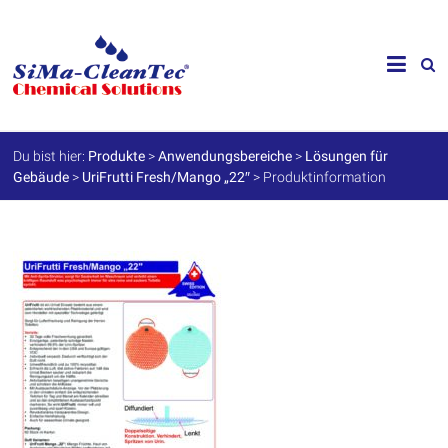
Skip
to
SiMa-
content
Cleantec
GmbH
Du bist hier:
Produkte
>
Anwendungsbereiche
>
Lösungen für
Gebäude
>
UriFrutti Fresh/Mango „22″
>
Produktinformation
Spezialprodukte
für
Instandhaltung
und
Werterhalt