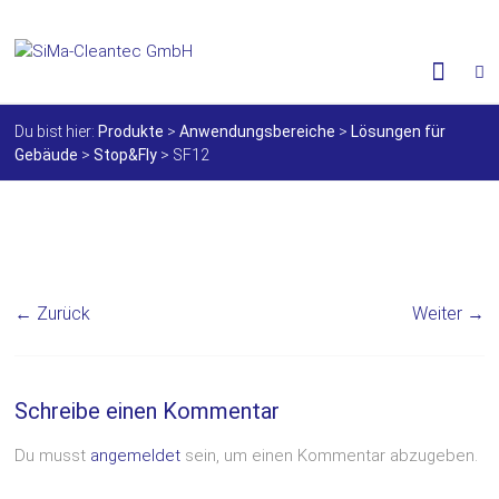
Skip
to
SiMa-
content
Cleantec
Du bist hier:
Produkte
>
Anwendungsbereiche
>
Lösungen für
GmbH
Gebäude
>
Stop&Fly
>
SF12
Spezialprodukte
für
Instandhaltung
und
Werterhalt
← Zurück
Weiter →
Schreibe einen Kommentar
Du musst
angemeldet
sein, um einen Kommentar abzugeben.