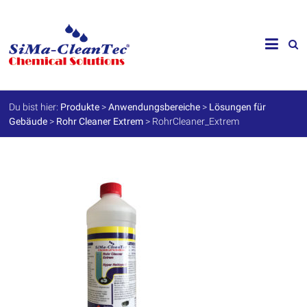
Skip
to
SiMa-
content
Cleantec
GmbH
Du bist hier:
Produkte
>
Anwendungsbereiche
>
Lösungen für
Gebäude
>
Rohr Cleaner Extrem
>
RohrCleaner_Extrem
Spezialprodukte
für
Instandhaltung
und
Werterhalt