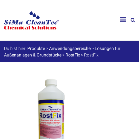
Skip
to
SiMa-
content
Cleantec
GmbH
Du bist hier:
Produkte
>
Anwendungsbereiche
>
Lösungen für
Außenanlagen & Grundstücke
>
RostFix
>
RostFix
Spezialprodukte
für
Instandhaltung
und
Werterhalt